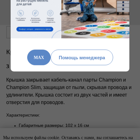
Крышка кабель-канала для Champion
Помощь менеджера
MAX
3 516
₽
Крышка закрывает кабель-канал парты Champion и
Champion Slim, защищая от пыли, скрывая провода и
удлинители. Крышка состоит из двух частей и имеет
отверстия для проводов.
Характеристики:
Габаритные размеры: 102 x 16 см
Материал: войлок
Мы используем файлы cookie. Оставаясь с нами, вы соглашаетесь на
Цвет: серый