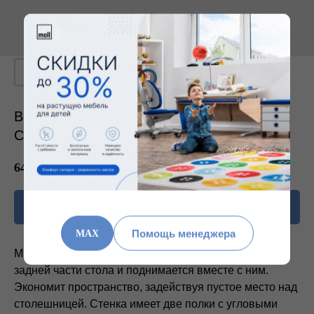
Вертикальная полка Flex Deck для
Champion
64 896
₽
В корзину
Помощь менеджера
MAX
Многофункциональная стенка Flex Deck крепится к
задней части стола и поднимается вместе с ним.
Экономит пространство, задействуя пустое место над
столешницей. Стенка имеет две полки с угловыми