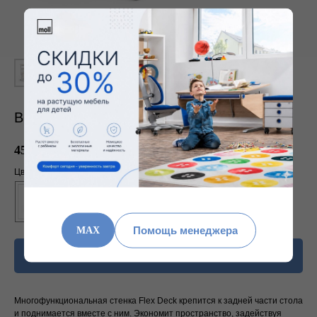
Вертикальная полка Flex Deck для Winner
45 428
₽
64 896
₽
Цвет
Помощь менеджера
MAX
В корзину
Многофункциональная стенка Flex Deck крепится к задней части стола
и поднимается вместе с ним. Экономит пространство, задействуя