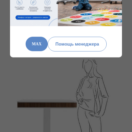
взрослых с ростом до 190 см. Чередование
положений сидя и стоя при работе, поможет
сохранить здоровую и красивую осанку.
Помощь менеджера
MAX