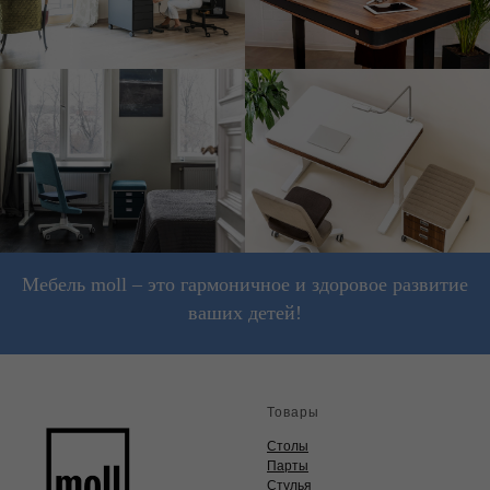
Мебель moll – это гармоничное и здоровое развитие
ваших детей!
Товары
Столы
Парты
Стулья