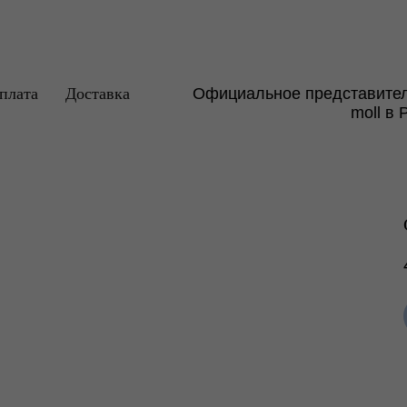
плата
Доставка
Официальное представите
БЫ
ЛАМПЫ
АКСЕССУАРЫ
РАСШИРЕНИЯ
КО
moll в 