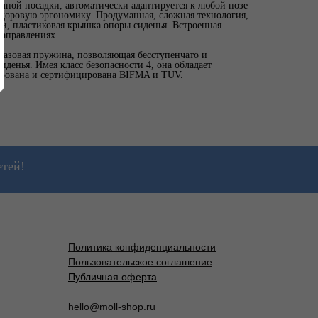
чной посадки, автоматически адаптируется к любой позе
 здоровую эргономику. Продуманная, сложная технология,
ли, пластиковая крышка опоры сиденья. Встроенная
направлениях.
азовая пружина, позволяющая бесступенчато и
иденья. Имея класс безопасности 4, она обладает
ирована и сертифицирована BIFMA и TÜV.
етей!
Политика конфиденциальности
Пользовательское соглашение
Публичная оферта
hello@moll-shop.ru