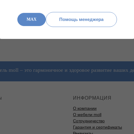
3D механизм сиденья для динами
сидящего и всегда обеспечивает
прочный корпус из листовой ста
функция качания до 12° во всех 
Помощь менеджера
MAX
Подпружиненная и блокируемая г
комфортно регулировать высоту с
высочайшим качеством, протест
ль moll – это гармоничное и здоровое развитие ваших д
ы
ИНФОРМАЦИЯ
О компании
О мебели moll
Сотрудничество
Гарантия и сертификаты
Реквизиты