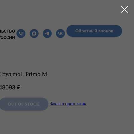
льство
Обратный звонок
МПЛЕКТЫ MOLL
РАСПРОДАЖА
БЛОГ
России
Стул moll Primo M
48093
₽
Заказ в один клик
OUT OF STOCK