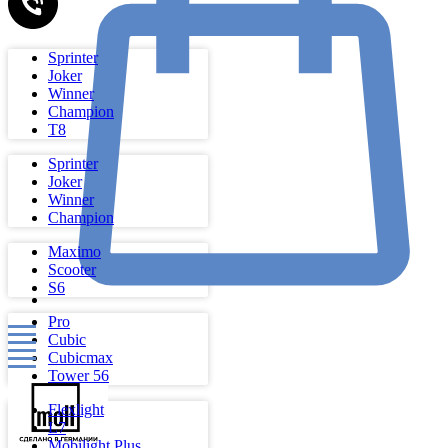
Sprinter
Joker
Winner
Champion
Т8
Sprinter
Joker
Winner
Champion
Maximo
Scooter
S6
Pro
Cubic
Cubicmax
Tower 56
Flexlight
L7
Mobilight Plus