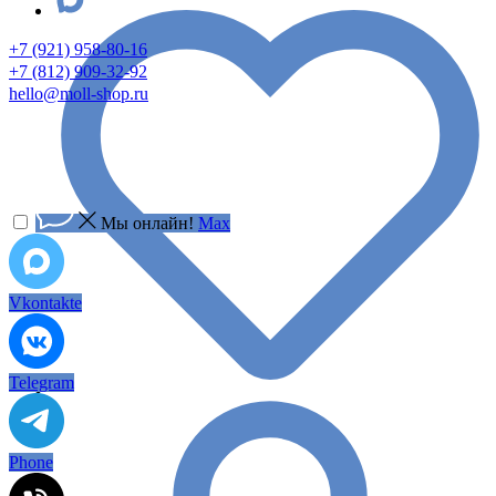
+7 (921) 958-80-16
+7 (812) 909-32-92
hello@moll-shop.ru
Мы онлайн!
Max
Vkontakte
Telegram
Phone