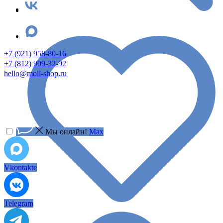
+7 (921) 958-80-16
+7 (812) 909-32-92
hello@moll-shop.ru
Мы онлайн!
Max
Vkontakte
Telegram