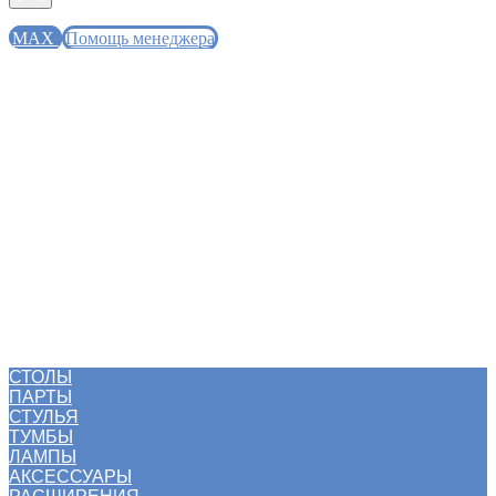
MAX
Помощь менеджера
СТОЛЫ
ПАРТЫ
СТУЛЬЯ
ТУМБЫ
ЛАМПЫ
АКСЕССУАРЫ
РАСШИРЕНИЯ
КОМПЛЕКТЫ MOLL
РАСПРОДАЖА
БЛОГ
СТОЛЫ
ПАРТЫ
СТУЛЬЯ
ТУМБЫ
ЛАМПЫ
АКСЕССУАРЫ