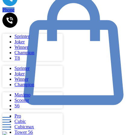
Phone
Sprinter
Joker
Winner
Champion
Т8
Sprinter
Joker
Winner
Champion
Maximo
Scooter
S6
Pro
Cubic
Cubicmax
Tower 56