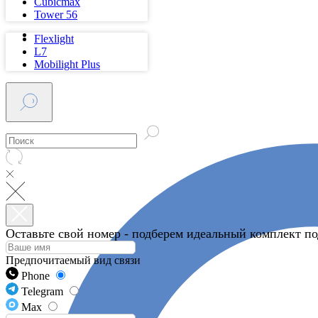
Cubicmax
Tower 56
Flexlight
L7
Mobilight Plus
Оставьте свой номер - подберем идеальный комплект под
Предпочитаемый вид связи
Phone
Telegram
Max