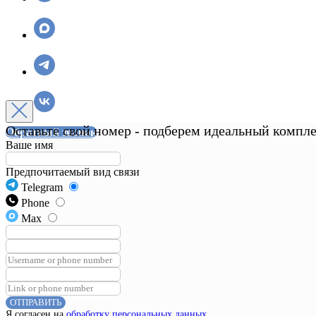
Оставьте свой номер - подберем идеальный комплек
Обратный звонок
Ваше имя
Предпочитаемый вид связи
Telegram
Phone
Max
ОТПРАВИТЬ
Я согласен на
обработку персональных данных