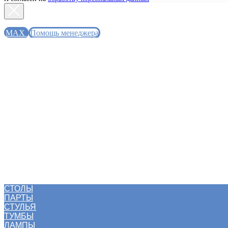
MAX
Помощь менеджера
СТОЛЫ
ПАРТЫ
СТУЛЬЯ
ТУМБЫ
ЛАМПЫ
АКСЕССУАРЫ
РАСШИРЕНИЯ
КОМПЛЕКТЫ MOLL
РАСПРОДАЖА
БЛОГ
СТОЛЫ
ПАРТЫ
СТУЛЬЯ
ТУМБЫ
ЛАМПЫ