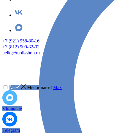
+7 (921) 958-80-16
+7 (812) 909-32-92
hello@moll-shop.ru
Мы онлайн!
Max
Vkontakte
Telegram