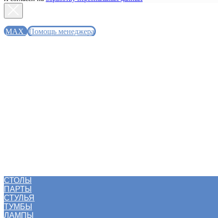
MAX
Помощь менеджера
СТОЛЫ
ПАРТЫ
СТУЛЬЯ
ТУМБЫ
ЛАМПЫ
АКСЕССУАРЫ
РАСШИРЕНИЯ
КОМПЛЕКТЫ MOLL
РАСПРОДАЖА
БЛОГ
СТОЛЫ
ПАРТЫ
СТУЛЬЯ
ТУМБЫ
ЛАМПЫ