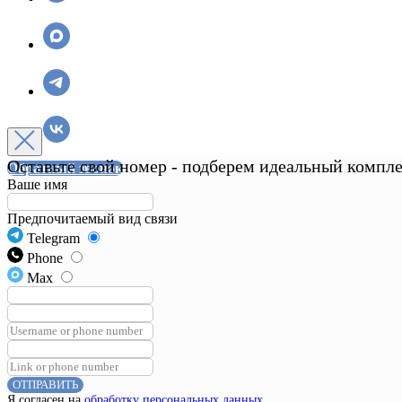
Оставьте свой номер - подберем идеальный комплек
Обратный звонок
Ваше имя
Предпочитаемый вид связи
Telegram
Phone
Max
ОТПРАВИТЬ
Я согласен на
обработку персональных данных