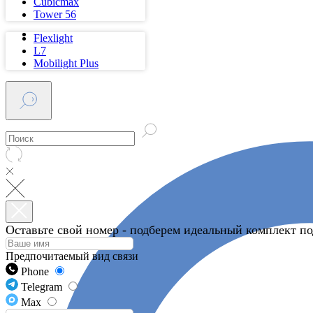
Cubicmax
Tower 56
Flexlight
L7
Mobilight Plus
Оставьте свой номер - подберем идеальный комплект под
Предпочитаемый вид связи
Phone
Telegram
Max