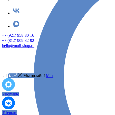
+7 (921) 958-80-16
+7 (812) 909-32-92
hello@moll-shop.ru
Мы онлайн!
Max
Vkontakte
Telegram