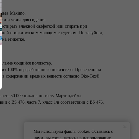
ульев Maximo.
нки и чехол для сидения.
протирать влажной салфеткой или стирать при
атной стирки мягким моющим средством. Пожалуйста,
 на этикетке.
спламеняющийся полиэстер.
н из 100% переработанного полиэстера. Проверено на
ие в содержании вредных веществ согласно Oko-Tex®
вость 50 000 циклов по тесту Мартиндейла.
вии с BS 476, часть 7, класс 1/в соответствии с BS 476,
Мы используем файлы cookie. Оставаясь с
нами, вы соглашаетесь на
использование