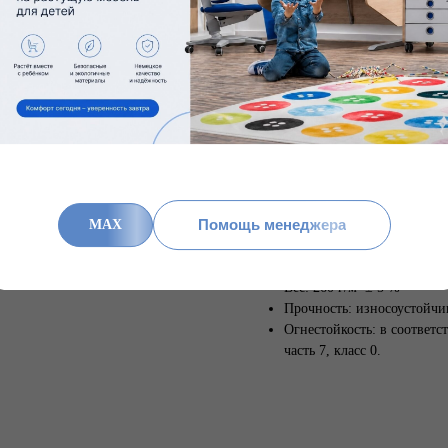
Комплект сменных чехлов для ст
В комплект входит чехол для спи
При загрязнении рекомендуется 
температуре 40° в режиме делик
следуйте рекомендациям по уходу
Характеристики:
Материал: 100% трудново
Помощь менеджера
Экологичность: изготовле
MAX
экологичность и отсутств
Standard 100.
Вес: 260 г/м² ± 5 %
Прочность: износоустойчи
Огнестойкость: в соответст
часть 7, класс 0.