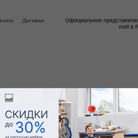
плата
Доставка
Официальное представите
moll в 
БЫ
ЛАМПЫ
АКСЕССУАРЫ
РАСШИРЕНИЯ
КО
Сменный чехол для Maxi
7088,00
₽
Аксессуары
КУПИТЬ